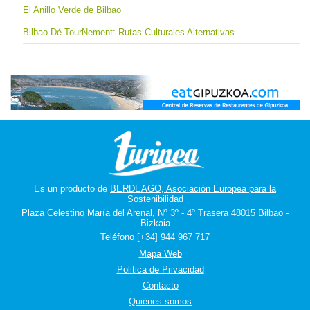
El Anillo Verde de Bilbao
Bilbao Dé TourNement: Rutas Culturales Alternativas
Es un producto de
BERDEAGO, Asociación Europea para la
Sostenibilidad
Plaza Celestino María del Arenal, Nº 3º - 4º Trasera 48015 Bilbao -
Bizkaia
Teléfono [+34] 944 967 717
Mapa Web
Politica de Privacidad
Contacto
Quiénes somos