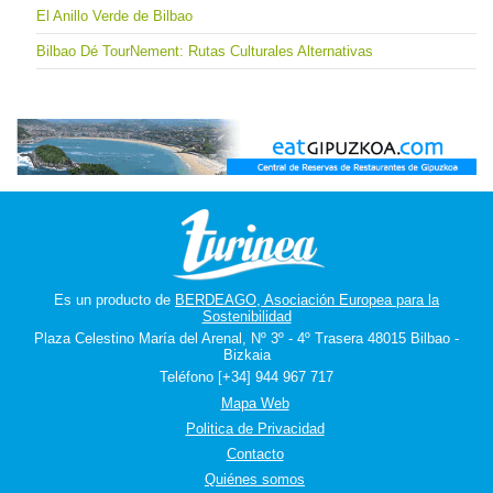
El Anillo Verde de Bilbao
Bilbao Dé TourNement: Rutas Culturales Alternativas
Es un producto de
BERDEAGO, Asociación Europea para la
Sostenibilidad
Plaza Celestino María del Arenal, Nº 3º - 4º Trasera 48015 Bilbao -
Bizkaia
Teléfono [+34] 944 967 717
Mapa Web
Politica de Privacidad
Contacto
Quiénes somos